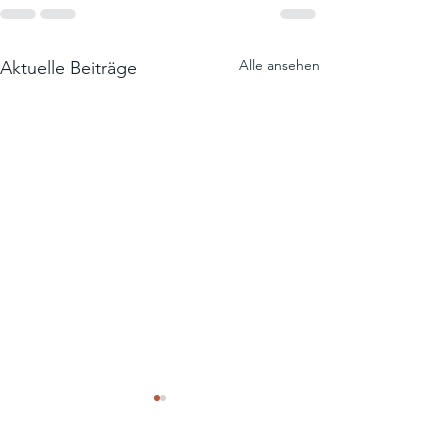
Alle ansehen
Aktuelle Beiträge
Sicherheit am
Arbeitsplatz: Un